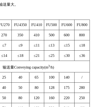
输送量大。
FU270
FU4350
FU410
FU500
FU600
FU800
270
350
410
500
600
800
≤7
≤9
≤11
≤13
≤15
≤18
≤14
≤18
≤21
≤25
≤30
≤36
3
输送量Conveying capacity(m
/h)
25
40
65
100
140
/
40
50
80
128
175
280
50
80
120
160
220
250